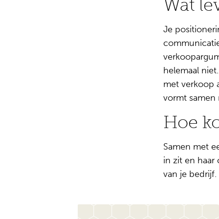
Wat le
Je positioneri
communicatie. 
verkoopargume
helemaal niet.
met verkoop aa
vormt samen m
Hoe ko
Samen met een
in zit en haa
van je bedrijf.