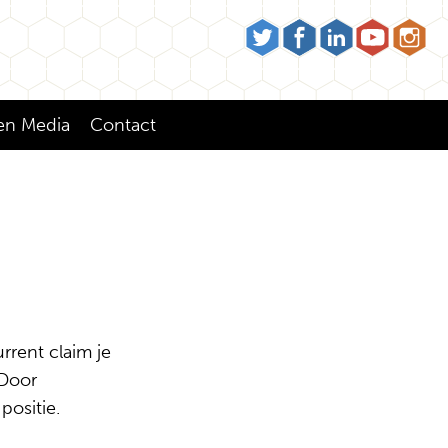
en Media
Contact
rrent claim je
 Door
positie.