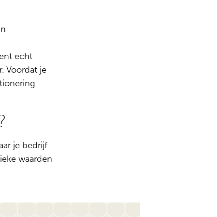
en
ent echt
. Voordat je
tionering
?
r je bedrijf
nieke waarden